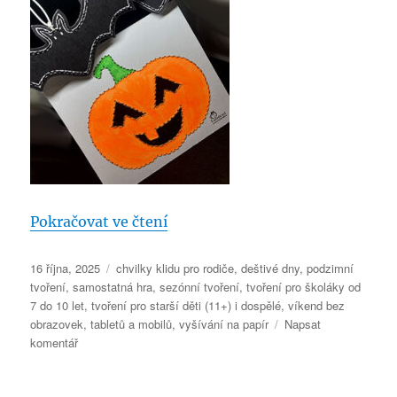
„Halloweenské vyšívání na papír
Pokračovat ve čtení
Publikováno:
Rubriky:
16 října, 2025
chvilky klidu pro rodiče
,
deštivé dny
,
podzimní
tvoření
,
samostatná hra
,
sezónní tvoření
,
tvoření pro školáky od
7 do 10 let
,
tvoření pro starší děti (11+) i dospělé
,
víkend bez
obrazovek, tabletů a mobilů
,
vyšívání na papír
Napsat
pro
komentář
text
s