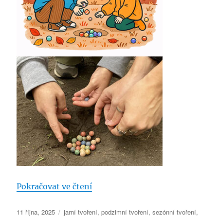
„Hraní kuliček »Kuličkiáda«“
Pokračovat ve čtení
Publikováno:
Rubriky:
11 října, 2025
jarní tvoření
,
podzimní tvoření
,
sezónní tvoření
,