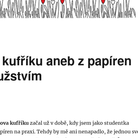
 kufříku aneb z papíren
užstvím
ova kufříku
začal už v době, kdy jsem jako studentka
apíren na praxi. Tehdy by mě ani nenapadlo, že jednou sv