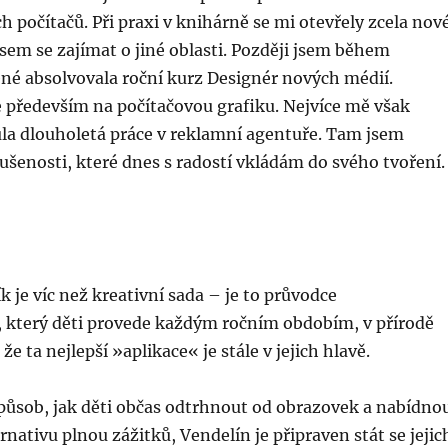
h počítačů. Při praxi v knihárně se mi otevřely zcela nov
jsem se zajímat o jiné oblasti. Později jsem během
né absolvovala roční kurz Designér nových médií.
e především na počítačovou grafiku. Nejvíce mě však
la dlouholetá práce v reklamní agentuře. Tam jsem
ušenosti, které dnes s radostí vkládám do svého tvoření.
k je víc než kreativní sada – je to průvodce
 který děti provede každým ročním obdobím, v přírodě
že ta nejlepší »aplikace« je stále v jejich hlavě.
působ, jak děti občas odtrhnout od obrazovek a nabídno
rnativu plnou zážitků, Vendelín je připraven stát se jejic