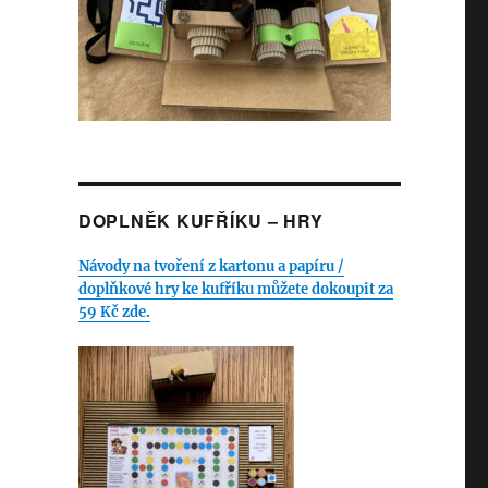
DOPLNĚK KUFŘÍKU – HRY
Návody na tvoření z kartonu a papíru /
doplňkové hry ke kufříku můžete dokoupit za
59 Kč zde.