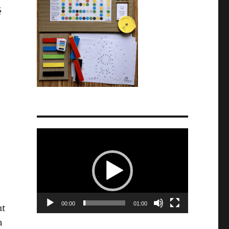
é
Video
přehrávač
00:00
01:00
ut
h