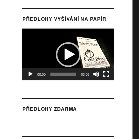
PŘEDLOHY VYŠÍVÁNÍ NA PAPÍR
Video
přehrávač
00:00
03:05
PŘEDLOHY ZDARMA
é