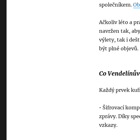
společníkem.
Ob
Ačkoliv léto a p
navržen tak, aby
výlety, tak i d
být plné objevů.
Co Vendelínův 
Každý prvek kufř
• Šifrovací komp
zprávy. Díky spe
vzkazy.