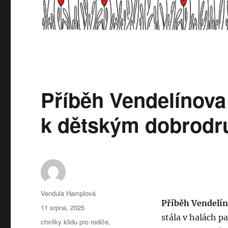
Příběh Vendelínova
k dětským dobrodr
Autor:
Vendula Hamplová
Příběh Vendelín
Publikováno:
11 srpna, 2025
stála v halách p
Rubriky:
chvilky klidu pro rodiče
,