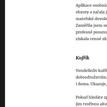
Aplikace osobníc
obzory a začala 
mateřské dovole
Zaměřila jsem s
profesně posunu
získala cenné zk
Kufřík
Vendelínův kufří
dobrodružstvím,
i doma. Ukazuje, 
Pokud hledáte z
jim tvořivou alte