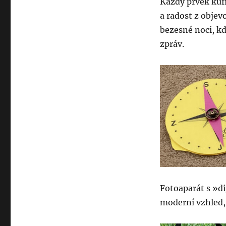
Každý prvek kuf
a radost z objev
bezesné noci, kd
zpráv.
Fotoaparát s »d
moderní vzhled, 