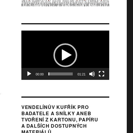
Video
přehrávač
00:00
01:21
i
VENDELÍNŮV KUFŘÍK PRO
BADATELE A SNÍLKY ANEB
TVOŘENÍ Z KARTONU, PAPÍRU
A DALŠÍCH DOSTUPNÝCH
MATERIÁLŮ