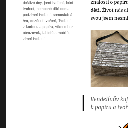
znalosti o papír
deštivé dny
,
jarní tvoření
,
letní
tvoření
,
nemocné dítě doma
,
děti
. Život nás 
podzimní tvoření
,
samostatná
svou jsem nesmí
hra
,
sezónní tvoření
,
Tvoření
z kartonu a papíru
,
víkend bez
obrazovek, tabletů a mobilů
,
zimní tvoření
Vendelínův kufř
k papíru a tvoř