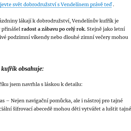
jevte svět dobrodružství s Vendelínem právě teď
.
rázdniny lákají k dobrodružství, Vendelínův kufřík je
 přinášel
radost a zábavu po celý rok
. Stejně jako letní
eštivé podzimní víkendy nebo dlouhé zimní večery mohou
kufřík obsahuje:
íku jsem navrhla s láskou k detailu:
as – Nejen navigační pomůcka, ale i nástroj pro tajné
ciální šifrovací abecedě mohou děti vytvářet a luštit tajn