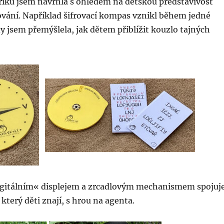
říku jsem navrhla s ohledem na dětskou představivost
ování. Například šifrovací kompas vznikl během jedné
y jsem přemýšlela, jak dětem přiblížit kouzlo tajných
igitálním« displejem a zrcadlovým mechanismem spojuj
který děti znají, s hrou na agenta.