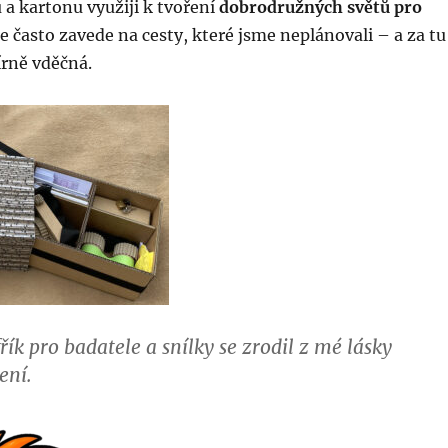
u a kartonu využiji k tvoření
dobrodružných světů pro
ale často zavede na cesty, které jsme neplánovali – a za tu
rně vděčná.
ík pro badatele a snílky se zrodil z mé lásky
ení.