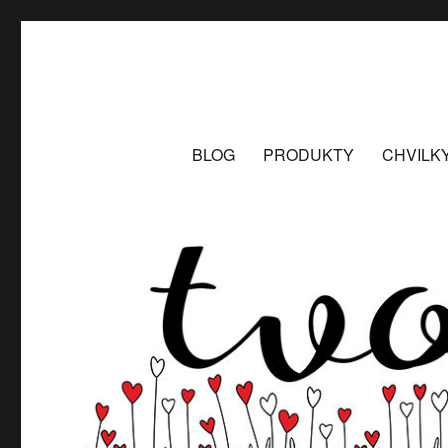
Tvoření
návody na tvoření z kartonu, papíru a dalších materiálů
BLOG
PRODUKTY
CHVILK