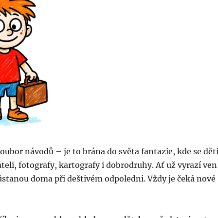
soubor návodů – je to brána do světa fantazie, kde se dět
eli, fotografy, kartografy i dobrodruhy. Ať už vyrazí ven
zůstanou doma při deštivém odpoledni. Vždy je čeká nové